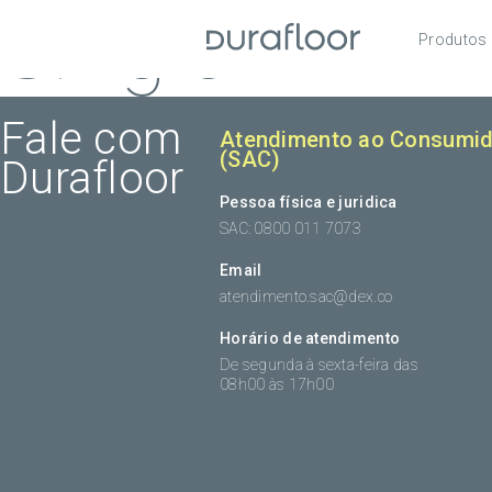
Single
Produtos
Pisos
Roda
Fale com
Atendimento ao Consumid
(SAC)
Durafloor
Acess
Pessoa física e juridica
SAC: 0800 011 7073
Email
atendimento.sac@dex.co
Horário de atendimento
De segunda à sexta-feira das
08h00 às 17h00