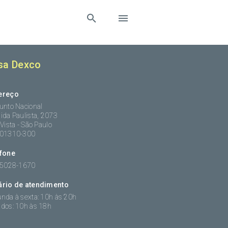
sa Dexco
ereço
unto Nacional
ida Paulista, 2073
 Vista - São Paulo
:01310-300
efone
 5028-1670
ário de atendimento
nda à sexta: 10h às 20h
dos: 10h às 18h