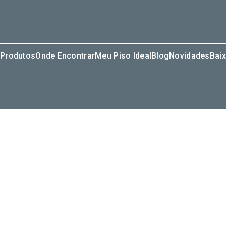
Produtos
Onde Encontrar
Meu Piso Ideal
Blog
Novidades
Baix