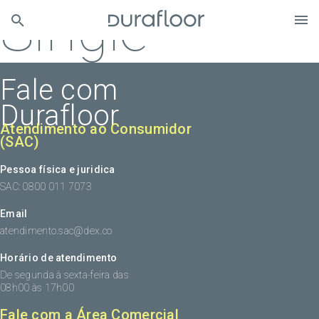
Single
Fale com
Durafloor
Atendimento ao Consumidor
(SAC)
Pessoa física e juridica
SAC: 0800 011 7073
Email
atendimento.sac@dex.co
Horário de atendimento
De segunda à sexta-feira das
08h00 às 17h00
Fale com a Área Comercial