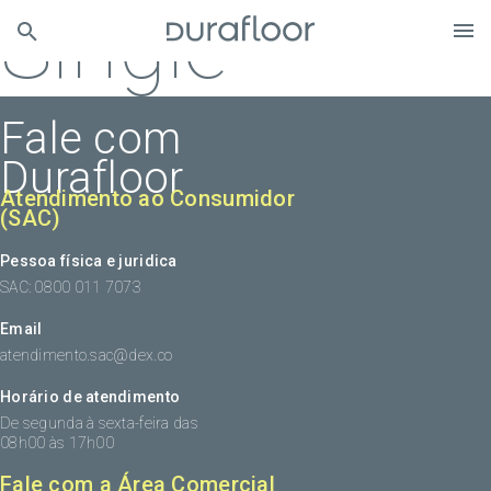
Single
Fale com
Durafloor
Atendimento ao Consumidor
(SAC)
Pessoa física e juridica
SAC: 0800 011 7073
Email
atendimento.sac@dex.co
Horário de atendimento
De segunda à sexta-feira das
08h00 às 17h00
Fale com a Área Comercial