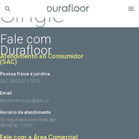
Single
Fale com
Durafloor
Atendimento ao Consumidor
(SAC)
Pessoa física e juridica
SAC: 0800 011 7073
Email
atendimento.sac@dex.co
Horário de atendimento
De segunda à sexta-feira das
08h00 às 17h00
Fale com a Área Comercial