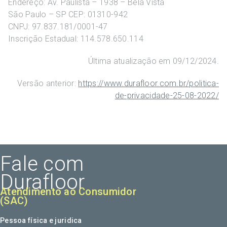
Endereço: Av. Paulista – 1938 – Bela Vista
São Paulo – SP CEP: 01310-942
CNPJ: 97.837.181/0001-47
Inscrição Estadual: 114.578.650.114
Última atualização em 09/12/2024.
Versão anterior:
h
ttps://www.durafloor.com.br/politica-
de-privacidade-25-08-2022/
Fale com
Durafloor
Atendimento ao Consumidor
(SAC)
Pessoa física e juridica