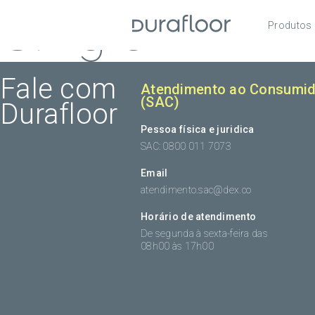
Single
Produtos
Pisos
Roda
Fale com
Atendimento ao Consumid
(SAC)
Durafloor
Acess
Pessoa física e juridica
SAC: 0800 011 7073
Email
atendimento.sac@dex.co
Horário de atendimento
De segunda à sexta-feira das
08h00 às 17h00