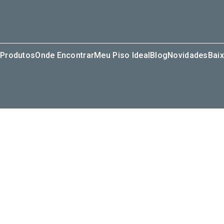
Produtos
Onde Encontrar
Meu Piso Ideal
Blog
Novidades
Baix