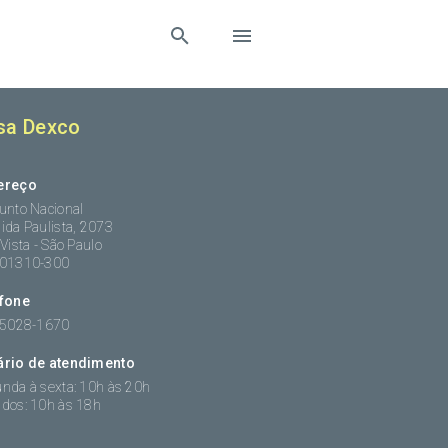
sa Dexco
ereço
unto Nacional
ida Paulista, 2073
 Vista - São Paulo
:01310-300
efone
 5028-1670
ário de atendimento
nda à sexta: 10h às 20h
dos: 10h às 18h