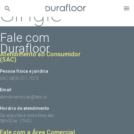
Single
Fale com
Durafloor
Atendimento ao Consumidor
(SAC)
Pessoa física e juridica
SAC: 0800 011 7073
Email
atendimento.sac@dex.co
Horário de atendimento
De segunda à sexta-feira das
08h00 às 17h00
Fale com a Área Comercial