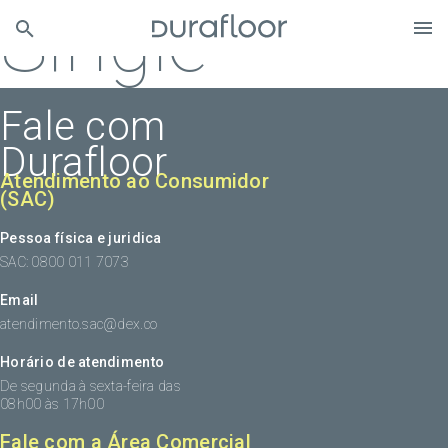
Single
Fale com
Durafloor
Atendimento ao Consumidor
(SAC)
Pessoa física e juridica
SAC: 0800 011 7073
Email
atendimento.sac@dex.co
Horário de atendimento
De segunda à sexta-feira das
08h00 às 17h00
Fale com a Área Comercial