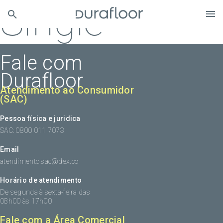
Single
Fale com
Durafloor
Atendimento ao Consumidor
(SAC)
Pessoa física e juridica
SAC: 0800 011 7073
Email
atendimento.sac@dex.co
Horário de atendimento
De segunda à sexta-feira das
08h00 às 17h00
Fale com a Área Comercial