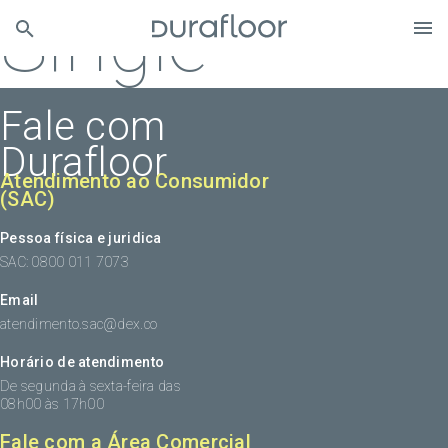
Single
Fale com
Durafloor
Atendimento ao Consumidor
(SAC)
Pessoa física e juridica
SAC: 0800 011 7073
Email
atendimento.sac@dex.co
Horário de atendimento
De segunda à sexta-feira das
08h00 às 17h00
Fale com a Área Comercial