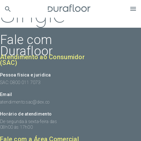
Single
Fale com
Durafloor
Atendimento ao Consumidor
(SAC)
Pessoa física e juridica
SAC: 0800 011 7073
Email
atendimento.sac@dex.co
Horário de atendimento
De segunda à sexta-feira das
08h00 às 17h00
Fale com a Área Comercial