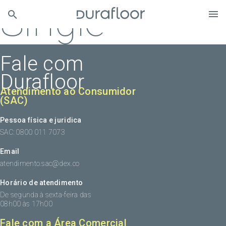
Single
Fale com
Durafloor
Atendimento ao Consumidor
(SAC)
Pessoa física e juridica
SAC: 0800 011 7073
Email
atendimento.sac@dex.co
Horário de atendimento
De segunda à sexta-feira das
08h00 às 17h00
Fale com a Área Comercial