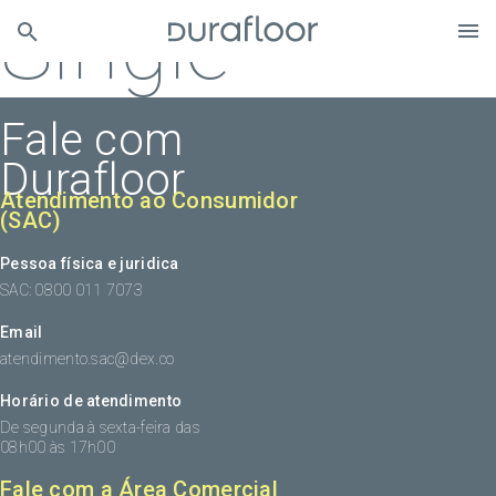
Single
Fale com
Durafloor
Atendimento ao Consumidor
(SAC)
Pessoa física e juridica
SAC: 0800 011 7073
Email
atendimento.sac@dex.co
Horário de atendimento
De segunda à sexta-feira das
08h00 às 17h00
Fale com a Área Comercial