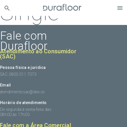
Single
Fale com
Durafloor
Atendimento ao Consumidor
(SAC)
Pessoa física e juridica
SAC: 0800 011 7073
Email
atendimento.sac@dex.co
Horário de atendimento
De segunda à sexta-feira das
08h00 às 17h00
Fale com a Área Comercial