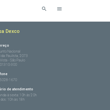
sa Dexco
ereço
unto Nacional
ida Paulista, 2073
 Vista - São Paulo
:01310-300
efone
 5028-1670
ário de atendimento
nda à sexta: 10h às 20h
dos: 10h às 18h