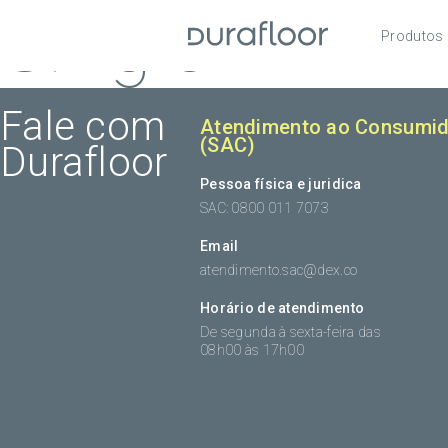
Single
Produtos
Pisos
Roda
Fale com
Atendimento ao Consumid
(SAC)
Durafloor
Acess
Pessoa física e juridica
SAC: 0800 011 7073
Email
atendimento.sac@dex.co
Horário de atendimento
De segunda à sexta-feira das
08h00 às 17h00