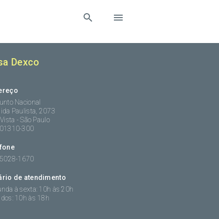
sa Dexco
ereço
unto Nacional
ida Paulista, 2073
 Vista - São Paulo
:01310-300
efone
 5028-1670
ário de atendimento
nda à sexta: 10h às 20h
dos: 10h às 18h