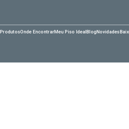
Produtos
Onde Encontrar
Meu Piso Ideal
Blog
Novidades
Baix