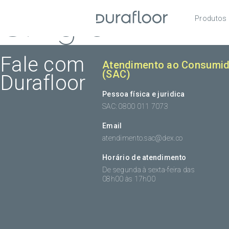
Single
Produtos
Pisos
Roda
Fale com
Atendimento ao Consumid
(SAC)
Durafloor
Acess
Pessoa física e juridica
SAC: 0800 011 7073
Email
atendimento.sac@dex.co
Horário de atendimento
De segunda à sexta-feira das
08h00 às 17h00