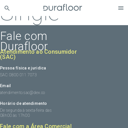
Single
Fale com
Durafloor
Atendimento ao Consumidor
(SAC)
Pessoa física e juridica
SAC: 0800 011 7073
Email
atendimento.sac@dex.co
Horário de atendimento
De segunda à sexta-feira das
08h00 às 17h00
Fale com a Área Comercial