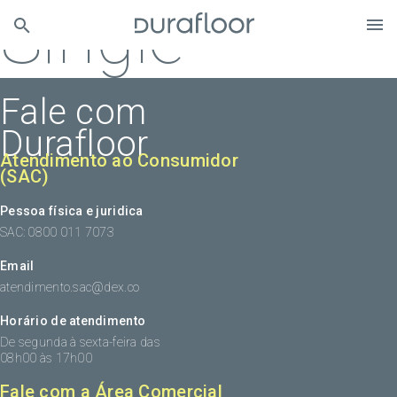
Single
Fale com
Durafloor
Atendimento ao Consumidor
(SAC)
Pessoa física e juridica
SAC: 0800 011 7073
Email
atendimento.sac@dex.co
Horário de atendimento
De segunda à sexta-feira das
08h00 às 17h00
Fale com a Área Comercial