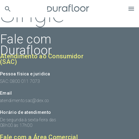
Single
Fale com
Durafloor
Atendimento ao Consumidor
(SAC)
Pessoa física e juridica
SAC: 0800 011 7073
Email
atendimento.sac@dex.co
Horário de atendimento
De segunda à sexta-feira das
08h00 às 17h00
Fale com a Área Comercial